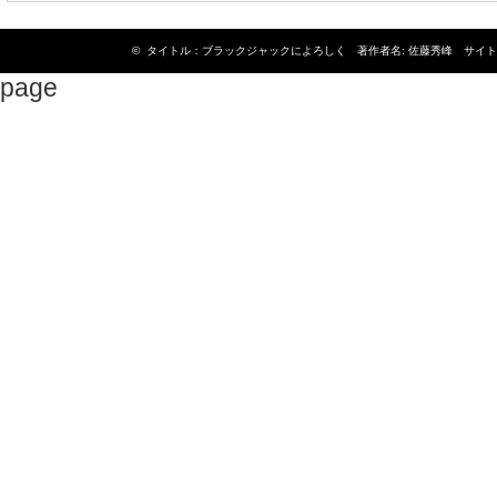
© タイトル：ブラックジャックによろしく 著作者名: 佐藤秀峰 サイト名: 
page
Copyright ©
屋上防水工事.com
All Rights Reserved.